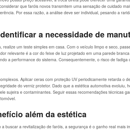
 considerar que faróis novos transmitem uma sensação de cuidado mai
ferência. Por essa razão, a análise deve ser individual, pesando a rar
identificar a necessidade de manu
s, realize um teste simples em casa. Com o veículo limpo e seco, pass
ador relevante é a cor do feixe de luz projetado em uma parede branca
do a performance do sistema. Consequentemente, o risco de fadiga o
omplexos. Aplicar ceras com proteção UV periodicamente retarda o des
gridade do verniz protetor. Dado que a estética automotiva evoluiu, h
epele sujeira e contaminantes. Seguir essas recomendações técnicas ga
utomóvel.
efício além da estética
 a buscar a revitalização de faróis, a segurança é o ganho real mais i