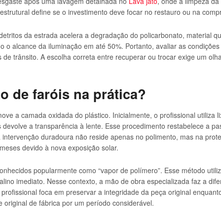
 desgaste após uma lavagem detalhada no
Lava jato
, onde a limpeza da 
 estrutural define se o investimento deve focar no restauro ou na co
s detritos da estrada acelera a degradação do policarbonato, materia
ndo o alcance da iluminação em até 50%. Portanto, avaliar as condiçõe
e trânsito. A escolha correta entre recuperar ou trocar exige um olh
ão de faróis na prática?
 a camada oxidada do plástico. Inicialmente, o profissional utiliza lix
 devolve a transparência à lente. Esse procedimento restabelece a pas
 intervenção duradoura não reside apenas no polimento, mas na prot
os meses devido à nova exposição solar.
conhecidos popularmente como “vapor de polímero”. Esse método utili
ino imediato. Nesse contexto, a mão de obra especializada faz a dife
rofissional foca em preservar a integridade da peça original enquant
 original de fábrica por um período considerável.