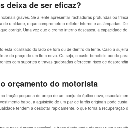
s deixa de ser eficaz?
funcionais graves. Se a lente apresentar rachaduras profundas ou trin
da de umidade, o que compromete o refletor interno e as lâmpadas. De 
egue corrigir. Uma vez que o cromo interno descasca, a capacidade de r
to está localizado do lado de fora ou de dentro da lente. Caso a suj
roximar do preço de um item novo. Ou seja, o custo-benefício pende par
entes com suportes e travas quebradas oferecem risco de desprendim
 no orçamento do motorista
uma fração pequena do preço de um conjunto óptico novo, especialme
nvestimento baixo, a aquisição de um par de faróis originais pode custa
qualidade tendem a desbotar rapidamente, o que torna a recuperação d
o possui preço acessível, a troca direta pode oferecer uma garantia 