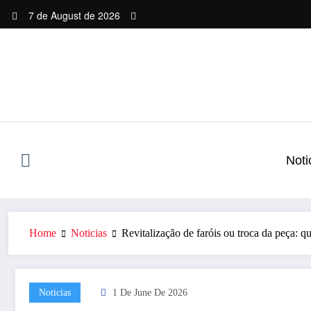
Skip
7 de August de 2026
to
content
Noti
Home
Noticias
Revitalização de faróis ou troca da peça: 
Noticias
1 De June De 2026