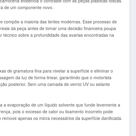
carroceria evidencia o contraste com as peças plásticas foscas.
mpra de um componente novo.
l que compõe a maioria das lentes modernas. Esse processo de
s reais da peça antes de tomar uma decisão financeira poupa
ar técnico sobre a profundidade das avarias encontradas na
as de gramatura fina para nivelar a superfície e eliminar o
sagem da luz de forma linear, garantindo que o motorista
eção posterior. Sem uma camada de verniz UV ou selante
za a evaporação de um líquido solvente que funde levemente a
rença, pois o excesso de calor ou lixamento incorreto pode
o remove apenas os micra necessários da superfície danificada.