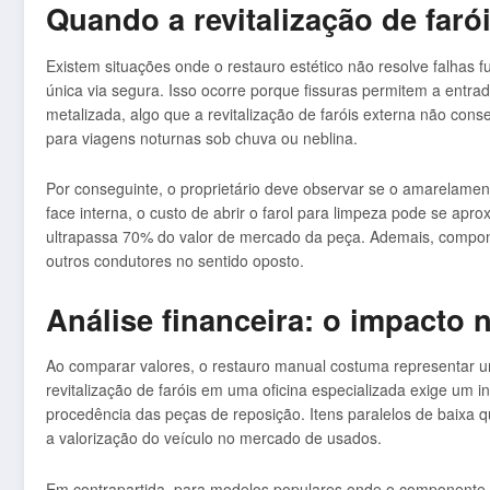
Quando a revitalização de farói
Existem situações onde o restauro estético não resolve falhas 
única via segura. Isso ocorre porque fissuras permitem a entra
metalizada, algo que a revitalização de faróis externa não cons
para viagens noturnas sob chuva ou neblina.
Por conseguinte, o proprietário deve observar se o amarelamen
face interna, o custo de abrir o farol para limpeza pode se ap
ultrapassa 70% do valor de mercado da peça. Ademais, compon
outros condutores no sentido oposto.
Análise financeira: o impacto
Ao comparar valores, o restauro manual costuma representar 
revitalização de faróis em uma oficina especializada exige um i
procedência das peças de reposição. Itens paralelos de baixa 
a valorização do veículo no mercado de usados.
Em contrapartida, para modelos populares onde o componente nov