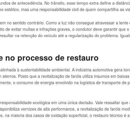
egundos de antecedência. No trânsito, esse tempo extra define a distân
o estético, mas uma responsabilidade civil de quem compartilha as via
m no sentido contrário. Como a luz não consegue atravessar a lente 
ito de evitar multas e infrações graves, o condutor deve garantir que 
 resultar na retenção do veículo até a regularização do problema. Igu
de no processo de restauro
linhada à sustentabilidade ambiental. A indústria automotiva gera ton
aterros. Posto que a revitalização de faróis utiliza insumos em baixa
rmente, o consumo de energia envolvido na logística de transporte de 
responsabilidade ecológica em uma única decisão. Vale ressaltar que 
sponibiliza vernizes de alta performance, a revitalização de faróis mod
e, na maioria dos casos de oxidação superficial, o restauro técnico é a