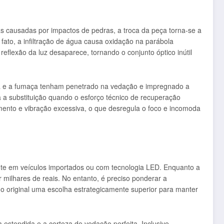
cas causadas por impactos de pedras, a troca da peça torna-se a
fato, a infiltração de água causa oxidação na parábola
eflexão da luz desaparece, tornando o conjunto óptico inútil
eira e a fumaça tenham penetrado na vedação e impregnado a
a a substituição quando o esforço técnico de recuperação
ento e vibração excessiva, o que desregula o foco e incomoda
nte em veículos importados ou com tecnologia LED. Enquanto a
r milhares de reais. No entanto, é preciso ponderar a
o original uma escolha estrategicamente superior para manter
estendida e a certeza de vedação perfeita. Inclusive,