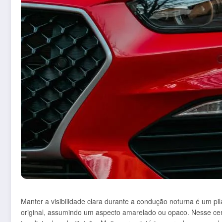
Manter a visibilidade clara durante a condução noturna é um p
original, assumindo um aspecto amarelado ou opaco. Nesse cenár