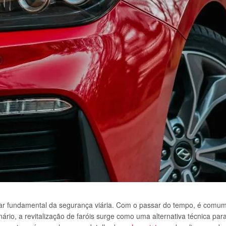
ilar fundamental da segurança viária. Com o passar do tempo, é comum
io, a revitalização de faróis surge como uma alternativa técnica para