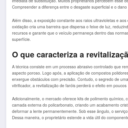
imediata de substituição. Muitos proprietários percebem esse
Compreender a diferença entre o desgaste superficial e o dano
Além disso, a exposição constante aos raios ultravioletas e ao
oxidação cria uma barreira que dispersa o feixe de luz, reduzi
recursos e garante que o veículo permaneça dentro das normas d
superfície.
O que caracteriza a revitalizaç
A técnica consiste em um processo abrasivo controlado que remove
aspecto poroso. Logo após, a aplicação de compostos polidores
enxergue obstáculos com precisão. Contudo, o segredo de uma
vitrificador, a revitalização de faróis perderá o efeito em pouc
Adicionalmente, o mercado oferece kits de polimento químico, 
camada externa do policarbonato, criando um acabamento cristal
deformar a lente permanentemente. Sob esse ângulo, o serviço p
Dessa maneira, o proprietário estende a vida útil do componente