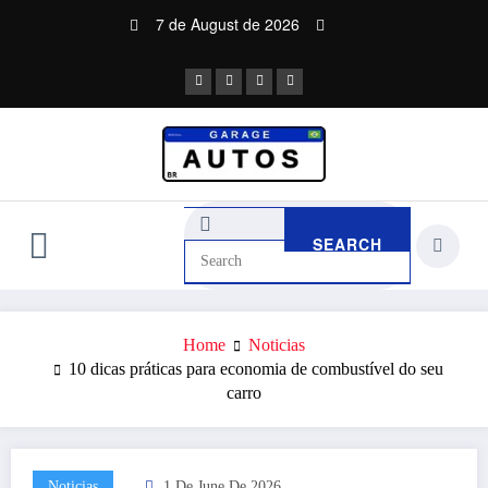
Skip
7 de August de 2026
to
content
Home
Noticias
10 dicas práticas para economia de combustível do seu
carro
Noticias
1 De June De 2026