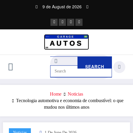
Skip
9 de August de 2026
to
content
Home
Noticias
Tecnologia automotiva e economia de combustível: o que
mudou nos últimos anos
Noticias
1 De June De 2026