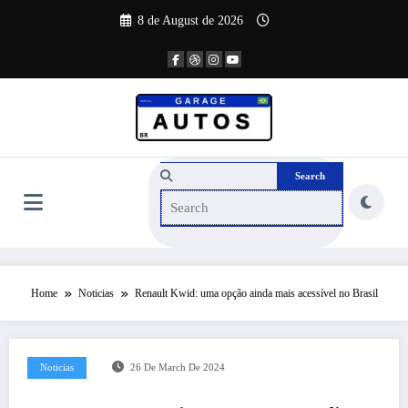
Skip
8 de August de 2026
to
content
Home
Noticias
Renault Kwid: uma opção ainda mais acessível no Brasil
Noticias
26 De March De 2024