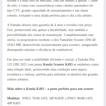
scooter é a mais leve do mercado, com um assento a apenas 775mm
do solo, e conta com características como câmbio automático do
tipo CVT, grande capacidade de armazenamento e um chassi
robusto, tornando-a uma aliada perfeita para o dia a dia urbano.
A Yamaha oferece uma garantia de 4 anos e revisões com preço
fixo, promovendo não apenas a durabilidade, mas também a
previsibilidade dos custos de manutenção. Complementando essa
oferta, os proprietários recebem o óleo Yamalube Scooter 10W-40
JASO MB, desenvolvido exclusivamente para scooters, assegurando
desempenho máximo e eficiência de combustível.
Em uma era onde a mobilidade eficiente é crucial, a Yamaha Neo
125 UBS 2025 com pneus
Kenda Scooter K493
se estabelece como
uma solução ideal, promovendo uma condução mais segura,
econômica e estilosa, perfeita para enfrentar os desafios dos grandes
centros urbanos.
Mais sobre o Kenda K493 – o pneu perfeito para um scooter
Medidas:
PNEU 70/90-14TL 34P K493F e PNEU 90/80-14TL
49P K493