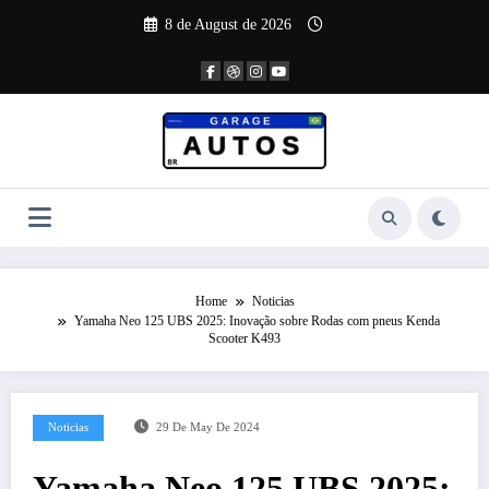
Skip
8 de August de 2026
to
content
Home
Noticias
Yamaha Neo 125 UBS 2025: Inovação sobre Rodas com pneus Kenda
Scooter K493
Noticias
29 De May De 2024
Yamaha Neo 125 UBS 2025: