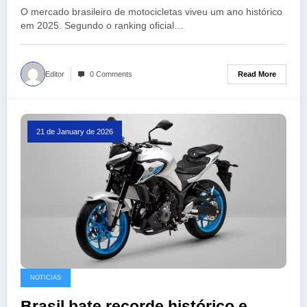
vendidas em 2025, confira as tops:
O mercado brasileiro de motocicletas viveu um ano histórico
em 2025. Segundo o ranking oficial…
Read More
Editor
0 Comments
21 de January de 2026
NOTICIAS
Brasil bate recorde histórico e