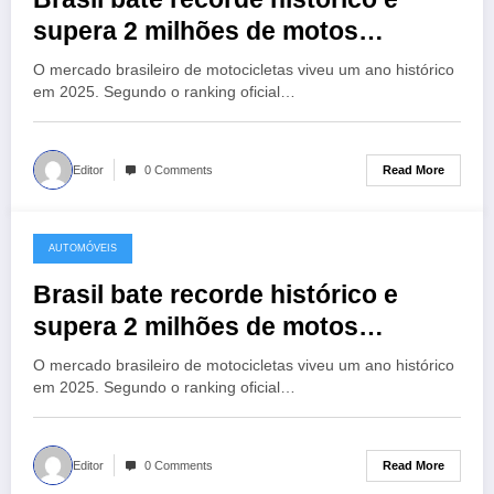
supera 2 milhões de motos
vendidas em 2025, confira as tops:
O mercado brasileiro de motocicletas viveu um ano histórico
em 2025. Segundo o ranking oficial…
Read More
Editor
0 Comments
AUTOMÓVEIS
21 de January de 2026
Brasil bate recorde histórico e
supera 2 milhões de motos
vendidas em 2025, confira as tops:
O mercado brasileiro de motocicletas viveu um ano histórico
em 2025. Segundo o ranking oficial…
Read More
Editor
0 Comments