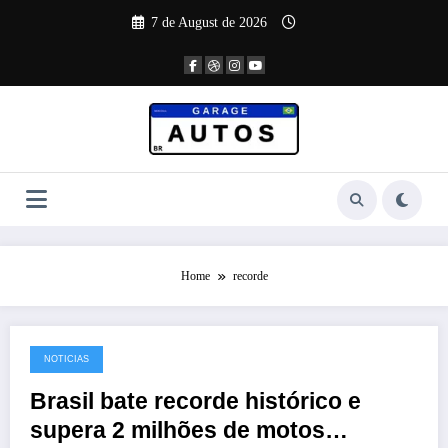
Skip
7 de August de 2026
to
content
Home
recorde
NOTICIAS
21 de January de 2026
Brasil bate recorde histórico e
supera 2 milhões de motos