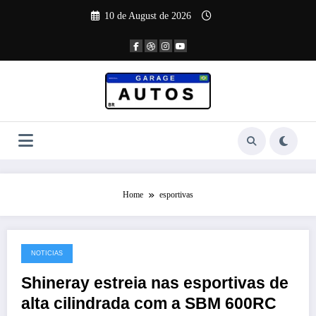
Skip
10 de August de 2026
to
content
Home
esportivas
NOTICIAS
21 de January de 2026
Shineray estreia nas esportivas de
alta cilindrada com a SBM 600RC