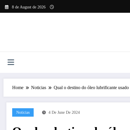
Skip
8 de August de 2026
to
content
Home
Noticias
Qual o destino do óleo lubrificante usado
Noticias
4 De June De 2024