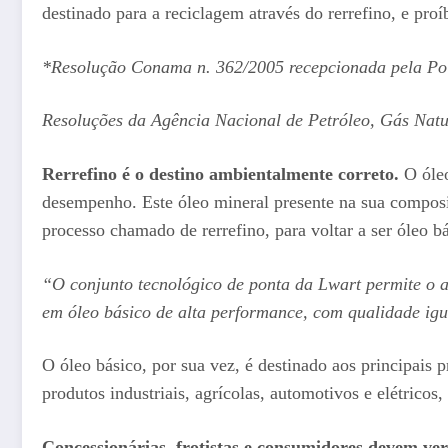
destinado para a reciclagem através do rerrefino, e pr
*Resolução Conama n. 362/2005 recepcionada pela Polí
Resoluções da Agência Nacional de Petróleo, Gás Natur
Rerrefino é o destino ambientalmente correto.
O óle
desempenho. Este óleo mineral presente na sua composiç
processo chamado de rerrefino, para voltar a ser óleo b
“O conjunto tecnológico de ponta da Lwart permite o 
em óleo básico de alta performance, com qualidade igua
O óleo básico, por sua vez, é destinado aos principais
produtos industriais, agrícolas, automotivos e elétricos,
Concessionárias, frotistas e consumidores devem veri