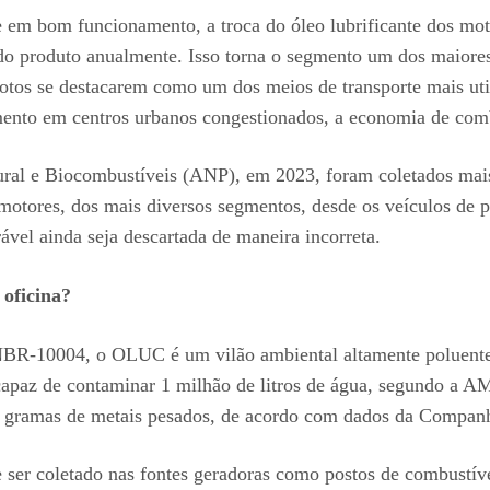
 em bom funcionamento, a troca do óleo lubrificante dos moto
do produto anualmente. Isso torna o segmento um dos maiore
tos se destacarem como um dos meios de transporte mais util
mento em centros urbanos congestionados, a economia de combu
ral e Biocombustíveis (ANP), em 2023, foram coletados mai
 motores, dos mais diversos segmentos, desde os veículos de 
ável ainda seja descartada de maneira incorreta.
 oficina?
NBR-10004, o OLUC é um vilão ambiental altamente poluente e
apaz de contaminar 1 milhão de litros de água, segundo a A
 gramas de metais pesados, de acordo com dados da Companh
er coletado nas fontes geradoras como postos de combustíveis,