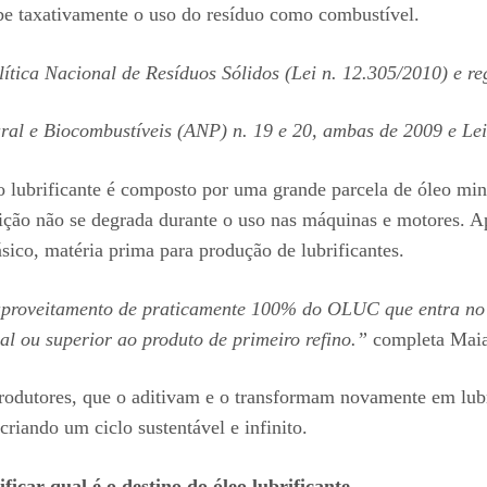
oíbe taxativamente o uso do resíduo como combustível.
tica Nacional de Resíduos Sólidos (Lei n. 12.305/2010) e re
al e Biocombustíveis (ANP) n. 19 e 20, ambas de 2009 e Lei 
o lubrificante é composto por uma grande parcela de óleo mine
ão não se degrada durante o uso nas máquinas e motores. Apó
ásico, matéria prima para produção de lubrificantes.
aproveitamento de praticamente 100% do OLUC que entra no p
l ou superior ao produto de primeiro refino.”
completa Maia
 produtores, que o aditivam e o transformam novamente em lub
 criando um ciclo sustentável e infinito.
ficar qual é o destino do óleo lubrificante