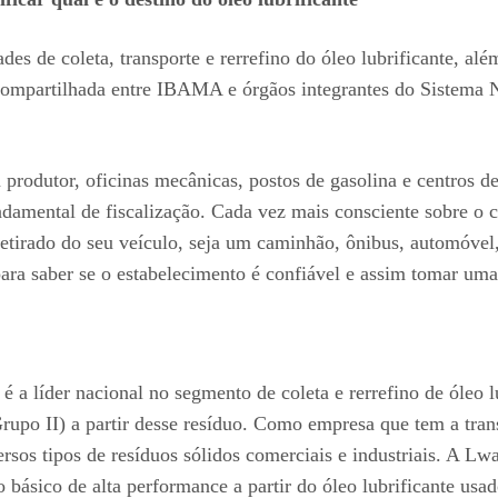
dades de coleta, transporte e rerrefino do óleo lubrificante, 
 é compartilhada entre IBAMA e órgãos integrantes do Siste
 produtor, oficinas mecânicas, postos de gasolina e centros d
ndamental de fiscalização. Cada vez mais consciente sobre o c
 retirado do seu veículo, seja um caminhão, ônibus, automóve
 para saber se o estabelecimento é confiável e assim tomar um
 a líder nacional no segmento de coleta e rerrefino de óleo 
Grupo II) a partir desse resíduo. Como empresa que tem a tr
ersos tipos de resíduos sólidos comerciais e industriais. A L
o básico de alta performance a partir do óleo lubrificante us