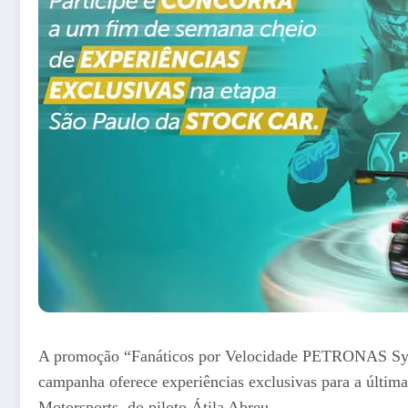
A promoção “Fanáticos por Velocidade PETRONAS Synti
campanha oferece experiências exclusivas para a últim
Motorsports, do piloto Átila Abreu.