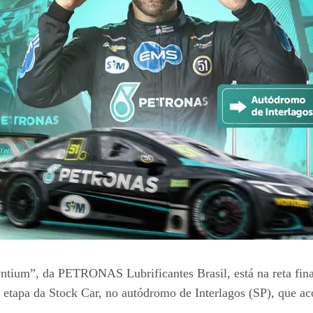
um”, da PETRONAS Lubrificantes Brasil, está na reta fina
a etapa da Stock Car, no autódromo de Interlagos (SP), que a