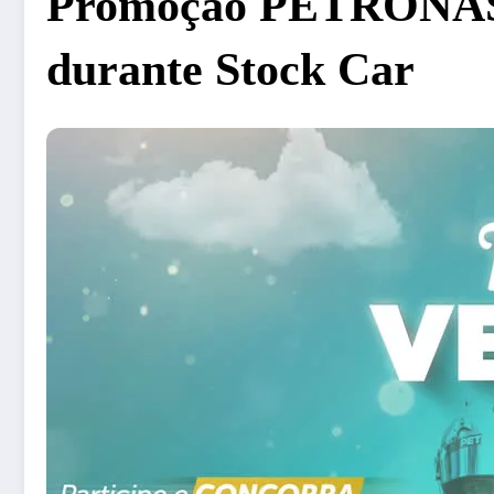
Promoção PETRONAS S
durante Stock Car