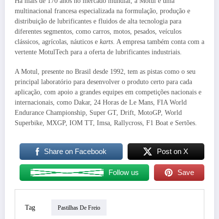
Há mais de 170 anos no mercado mundial, a Motul é uma
multinacional francesa especializada na formulação, produção e
distribuição de lubrificantes e fluidos de alta tecnologia para
diferentes segmentos, como carros, motos, pesados, veículos
clássicos, agrícolas, náuticos e
karts
. A empresa também conta com a
vertente MotulTech para a oferta de lubrificantes industriais.
A Motul, presente no Brasil desde 1992, tem as pistas como o seu
principal laboratório para desenvolver o produto certo para cada
aplicação, com apoio a grandes equipes em competições nacionais e
internacionais, como Dakar, 24 Horas de Le Mans, FIA World
Endurance Championship, Super GT, Drift, MotoGP, World
Superbike, MXGP, IOM TT, Imsa, Rallycross, F1 Boat e Sertões.
Share on Facebook
Post on X
Follow us
Save
Tag
Pastilhas De Freio