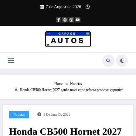
Skip
7 de August de 2026
to
content
Home
Noticias
Honda CB500 Hornet 2027 ganha nova cor e reforça proposta esportiva
Noticias
5 De June De 2026
Honda CB500 Hornet 2027