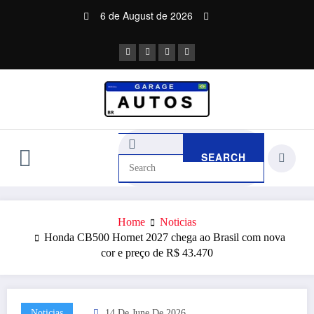
Skip
6 de August de 2026
to
content
Home
Noticias
Honda CB500 Hornet 2027 chega ao Brasil com nova
cor e preço de R$ 43.470
Noticias
14 De June De 2026