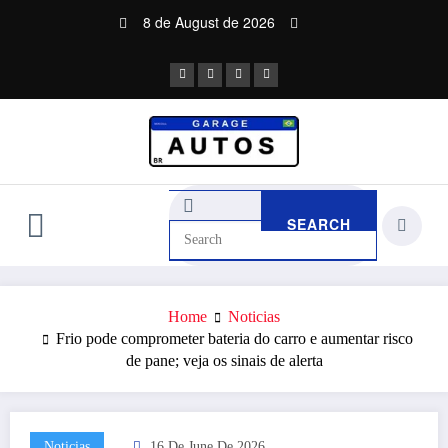
Skip
8 de August de 2026
to
content
Home
Noticias
Frio pode comprometer bateria do carro e aumentar risco
de pane; veja os sinais de alerta
Noticias
16 De June De 2026