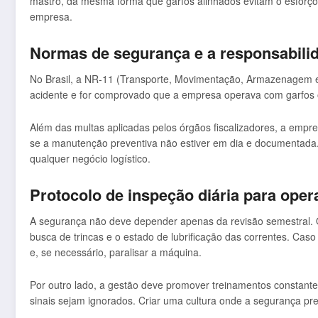
mastro, da mesma forma que garfos alinhados evitam o esforço d
empresa.
Normas de segurança e a responsabilid
No Brasil, a NR-11 (Transporte, Movimentação, Armazenagem e
acidente e for comprovado que a empresa operava com garfos o
Além das multas aplicadas pelos órgãos fiscalizadores, a empr
se a manutenção preventiva não estiver em dia e documentada.
qualquer negócio logístico.
Protocolo de inspeção diária para oper
A segurança não deve depender apenas da revisão semestral. O o
busca de trincas e o estado de lubrificação das correntes. Cas
e, se necessário, paralisar a máquina.
Por outro lado, a gestão deve promover treinamentos constant
sinais sejam ignorados. Criar uma cultura onde a segurança pre