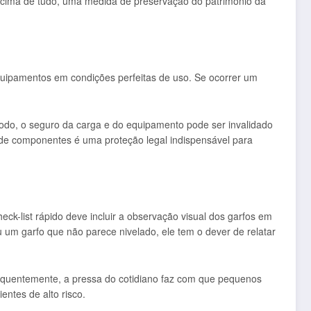
, acima de tudo, uma medida de preservação do patrimônio da
uipamentos em condições perfeitas de uso. Se ocorrer um
modo, o seguro da carga e do equipamento pode ser invalidado
 de componentes é uma proteção legal indispensável para
ck-list rápido deve incluir a observação visual dos garfos em
u um garfo que não parece nivelado, ele tem o dever de relatar
requentemente, a pressa do cotidiano faz com que pequenos
ntes de alto risco.