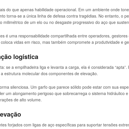
to mais do que apenas habilidade operacional. Em um ambiente onde t
to torna-se a única linha de defesa contra tragédias. No entanto, o 
o milimétrico de um elo ou no desgaste progressivo do aço que susten
ntes é uma responsabilidade compartilhada entre operadores, gestores 
 coloca vidas em risco, mas também compromete a produtividade e ger
ação logística
: se a empilhadeira liga e levanta a carga, ela é considerada “apta”. 
m a estrutura molecular dos componentes de elevação.
forma silenciosa. Um garfo que parece sólido pode estar com sua esp
der um alongamento perigoso que sobrecarrega o sistema hidráulico e
erações de alto volume.
levação
es forjados com ligas de aço específicas para suportar tensões extrem