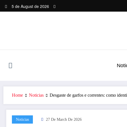
Skip
5 de August de 2026
to
content
Noti
Home
Noticias
Desgaste de garfos e correntes: como identi
Noticias
27 De March De 2026