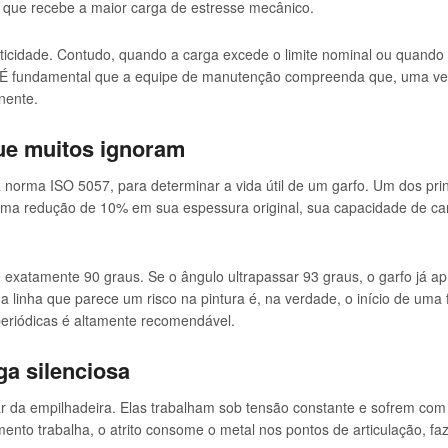
cal que recebe a maior carga de estresse mecânico.
icidade. Contudo, quando a carga excede o limite nominal ou quando o 
 fundamental que a equipe de manutenção compreenda que, uma vez q
nente.
que muitos ignoram
la norma ISO 5057, para determinar a vida útil de um garfo. Um dos pr
 uma redução de 10% em sua espessura original, sua capacidade de ca
 exatamente 90 graus. Se o ângulo ultrapassar 93 graus, o garfo já ap
a linha que parece um risco na pintura é, na verdade, o início de uma fr
periódicas é altamente recomendável.
ga silenciosa
r da empilhadeira. Elas trabalham sob tensão constante e sofrem com a 
nto trabalha, o atrito consome o metal nos pontos de articulação, fa