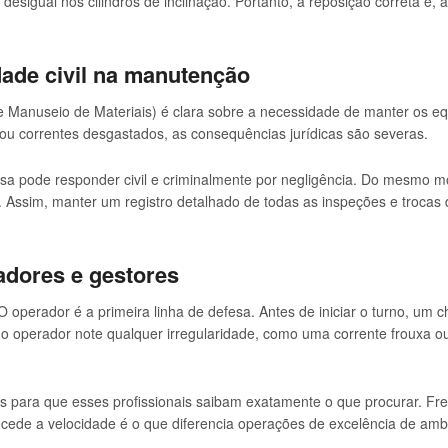
esigual nos cilindros de inclinação. Portanto, a reposição correta é
ade civil na manutenção
 Manuseio de Materiais) é clara sobre a necessidade de manter os eq
u correntes desgastados, as consequências jurídicas são severas.
esa pode responder civil e criminalmente por negligência. Do mesmo 
 Assim, manter um registro detalhado de todas as inspeções e trocas
adores e gestores
perador é a primeira linha de defesa. Antes de iniciar o turno, um che
o o operador note qualquer irregularidade, como uma corrente frouxa o
es para que esses profissionais saibam exatamente o que procurar. F
cede a velocidade é o que diferencia operações de excelência de ambie