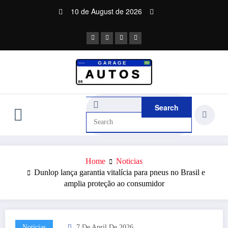
Skip
10 de August de 2026
to
content
Home
Noticias
Dunlop lança garantia vitalícia para pneus no Brasil e
amplia proteção ao consumidor
Noticias
7 De April De 2026