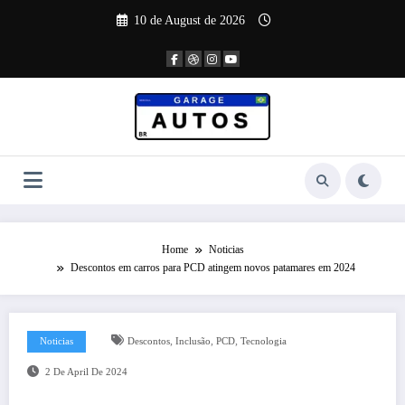
Skip
10 de August de 2026
to
content
Home
Noticias
Descontos em carros para PCD atingem novos patamares em 2024
,
,
,
Noticias
Descontos
Inclusão
PCD
Tecnologia
2 De April De 2024