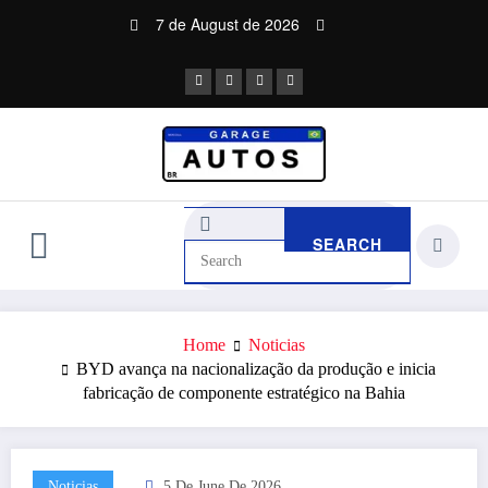
Skip
7 de August de 2026
to
content
Home
Noticias
BYD avança na nacionalização da produção e inicia
fabricação de componente estratégico na Bahia
Noticias
5 De June De 2026