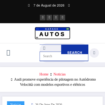
Skip
7 de August de 2026
to
content
Home
Noticias
Audi promove experiência de pilotagem no Autódromo
Velocittà com modelos esportivos e elétricos
Noticias
26 De June De 2026