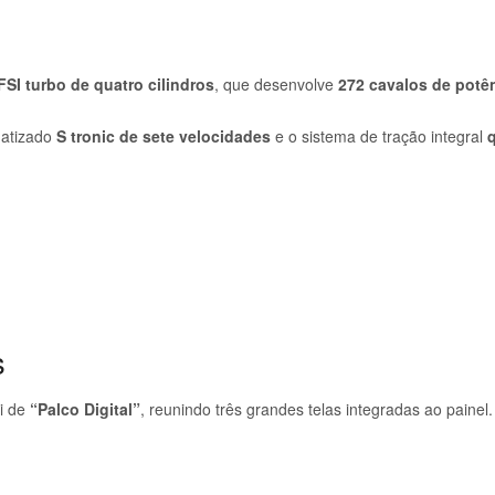
FSI turbo de quatro cilindros
, que desenvolve
272 cavalos de potê
matizado
S tronic de sete velocidades
e o sistema de tração integral
q
s
i de
“Palco Digital”
, reunindo três grandes telas integradas ao painel.