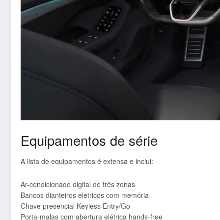
Equipamentos de série
A lista de equipamentos é extensa e inclui:
Ar-condicionado digital de três zonas
Bancos dianteiros elétricos com memória
Chave presencial Keyless Entry/Go
Porta-malas com abertura elétrica hands-free