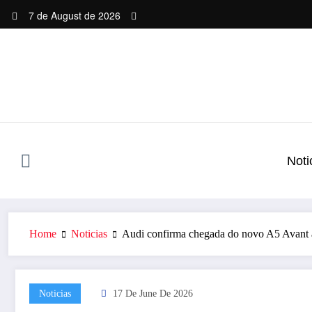
Skip
7 de August de 2026
to
content
Noti
Home
Noticias
Audi confirma chegada do novo A5 Avant ao
Noticias
17 De June De 2026