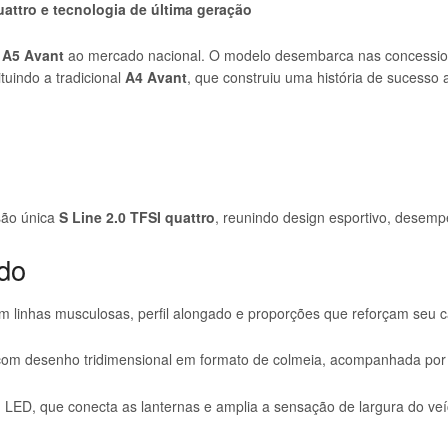
attro e tecnologia de última geração
 A5 Avant
ao mercado nacional. O modelo desembarca nas concessio
uindo a tradicional
A4 Avant
, que construiu uma história de sucesso 
são única
S Line 2.0 TFSI quattro
, reunindo design esportivo, desem
ado
linhas musculosas, perfil alongado e proporções que reforçam seu ca
om desenho tridimensional em formato de colmeia, acompanhada por fa
 LED, que conecta as lanternas e amplia a sensação de largura do veíc