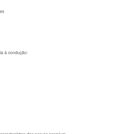
tes
ia à condução:
 característica das peruas premium.