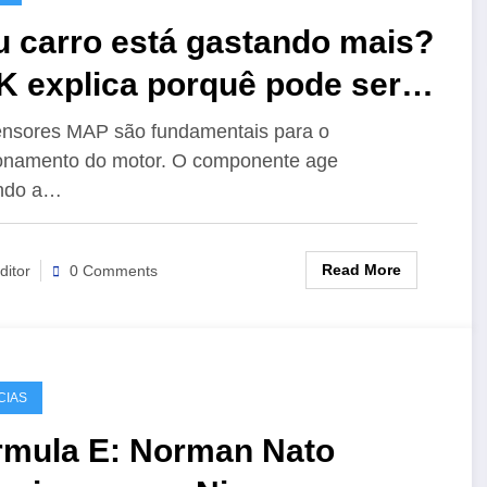
u carro está gastando mais?
K explica porquê pode ser
lpa do sensor MAP
nsores MAP são fundamentais para o
onamento do motor. O componente age
ndo a…
Read More
ditor
0 Comments
CIAS
rmula E: Norman Nato