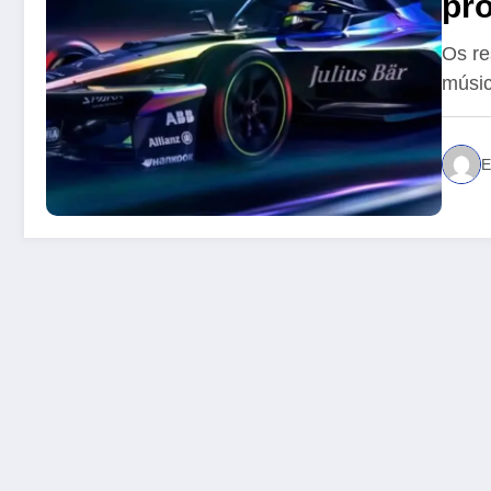
pr
en
Os re
músic
pri
de
E