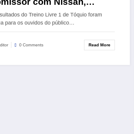
omissor com Nissan,
quanto Barnard bate no
sultados do Treino Livre 1 de Tóquio foram
a para os ouvidos do público…
meiro treino livre do E-Prix
 Tóquio de 2025
Read More
ditor
0 Comments