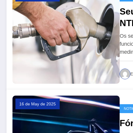
Se
NT
cu
Os se
funci
medi
E
16 de May de 2025
NOTI
Fó