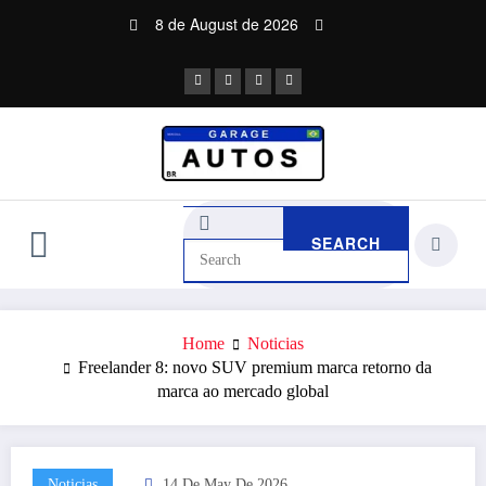
Skip
8 de August de 2026
to
content
Home
Noticias
Freelander 8: novo SUV premium marca retorno da
marca ao mercado global
Noticias
14 De May De 2026