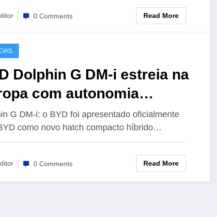
Read More
ditor
0 Comments
CIAS
 Dolphin G DM-i estreia na
ropa com autonomia
erior a 1.000 quilômetros
in G DM-i: o BYD foi apresentado oficialmente
BYD como novo hatch compacto híbrido…
Read More
ditor
0 Comments