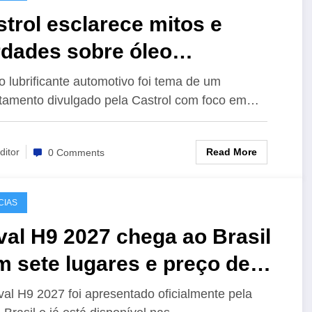
trol esclarece mitos e
rdades sobre óleo
rificante automotivo
o lubrificante automotivo foi tema de um
tamento divulgado pela Castrol com foco em…
Read More
ditor
0 Comments
CIAS
al H9 2027 chega ao Brasil
 sete lugares e preço de
335 mil
al H9 2027 foi apresentado oficialmente pela