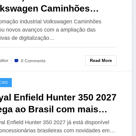
lkswagen Caminhões
ança com monitoramento
omação industrial Volkswagen Caminhões
u novos avanços com a ampliação das
tempo real e novas células
ativas de digitalização…
óticas
Read More
ditor
0 Comments
CIAS
al Enfield Hunter 350 2027
ega ao Brasil com mais
nologia e preços a partir de
al Enfield Hunter 350 2027 já está disponível
oncessionárias brasileiras com novidades em…
 19.990