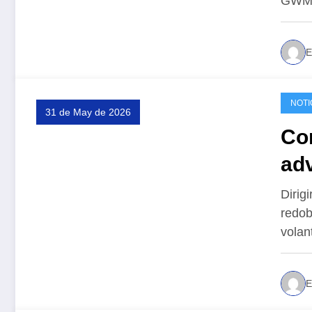
GWM B
E
NOTI
31 de May de 2026
Co
ad
no 
Dirig
redob
volan
E