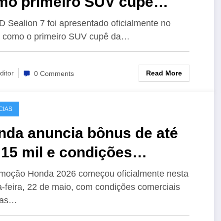
mo primeiro SUV cupê
trico da marca
 Sealion 7 foi apresentado oficialmente no
l como o primeiro SUV cupê da…
Read More
ditor
0 Comments
CIAS
nda anuncia bônus de até
15 mil e condições
peciais para compra de
moção Honda 2026 começou oficialmente nesta
a-feira, 22 de maio, com condições comerciais
ículos 0 km
tas…