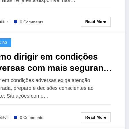
rasil e já está disponível nas…
Read More
ditor
0 Comments
CIAS
mo dirigir em condições
versas com mais segurança
trânsito
ir em condições adversas exige atenção
rada, preparo e decisões conscientes ao
te. Situações como…
Read More
ditor
0 Comments