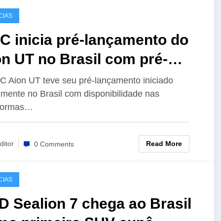
CIAS
C inicia pré-lançamento do
n UT no Brasil com pré-
astro online
 Aion UT teve seu pré-lançamento iniciado
almente no Brasil com disponibilidade nas
aformas…
Read More
ditor
0 Comments
CIAS
 Sealion 7 chega ao Brasil